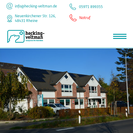
info@hecking-veltman.de
05971 899355
Neuenkirchener Str. 126,
Notruf
48431 Rheine