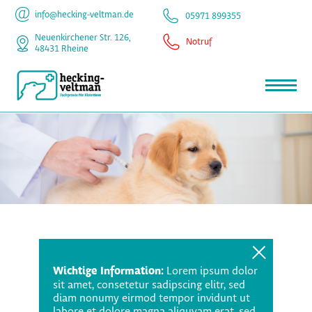
info@hecking-veltman.de
05971 899355
Neuenkirchener Str. 126,
Notruf
48431 Rheine
Wichtige Information:
Lorem ipsum dolor
sit amet, consetetur sadipscing elitr, sed
diam nonumy eirmod tempor invidunt ut
labore et dolore magna aliquyam erat, sed