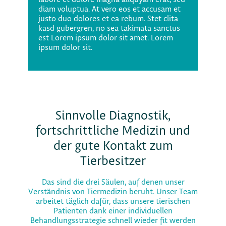
diam voluptua. At vero eos et accusam et
justo duo dolores et ea rebum. Stet clita
kasd gubergren, no sea takimata sanctus
est Lorem ipsum dolor sit amet. Lorem
ipsum dolor sit.
Sinnvolle Diagnostik,
fortschrittliche Medizin und
der gute Kontakt zum
Tierbesitzer
Das sind die drei Säulen, auf denen unser
Verständnis von Tiermedizin beruht. Unser Team
arbeitet täglich dafür, dass unsere tierischen
Patienten dank einer individuellen
Behandlungsstrategie schnell wieder fit werden