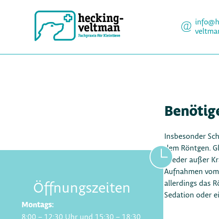
info@h
veltma
Benötig
Insbesonder Sch
dem Röntgen. Gl
wieder außer Kr
Aufnahmen vom 
allerdings das R
Öffnungszeiten
Sedation oder e
Montags:
8:00 – 12:30 Uhr und 15:30 – 18:30