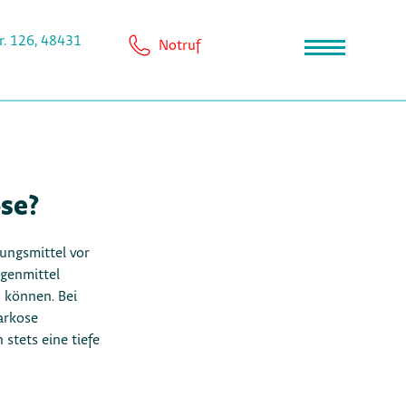
r. 126, 48431
Notruf
se?
ungsmittel vor
genmittel
n können. Bei
arkose
stets eine tiefe